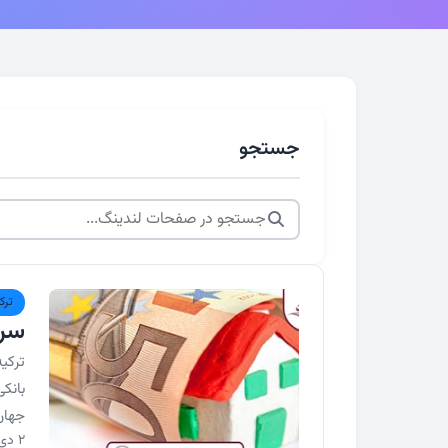
جستجو
ترک
سرم
ترکی
بانک
جهان
2 دی 1404