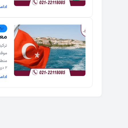
ادام
ترک
معر
ترکیه
موقع
منطقه
2 دی 1404
ادام