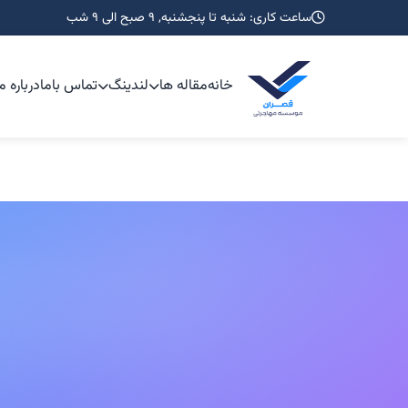
ساعت کاری: شنبه تا پنجشنبه, 9 صبح الی 9 شب
خانه
مقاله ها
لندینگ
تماس باما
درباره م