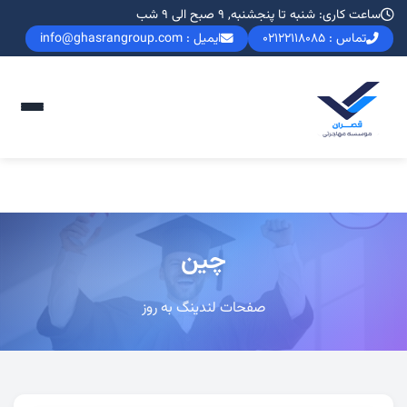
ساعت کاری: شنبه تا پنجشنبه, 9 صبح الی 9 شب
تماس : 02122118085
ایمیل : info@ghasrangroup.com
چین
صفحات لندینگ به روز