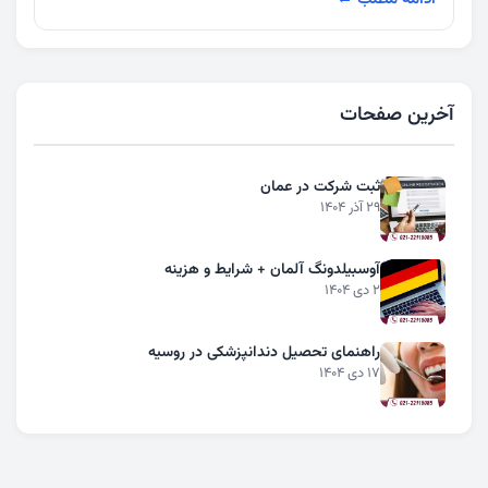
آخرین صفحات
ثبت شرکت در عمان
29 آذر 1404
آوسبیلدونگ آلمان + شرایط و هزینه
2 دی 1404
راهنمای تحصیل دندانپزشکی در روسیه
17 دی 1404