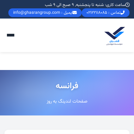
ساعت کاری: شنبه تا پنجشنبه, 9 صبح الی 9 شب
تماس : 02122118085
ایمیل : info@ghasrangroup.com
فرانسه
صفحات لندینگ به روز