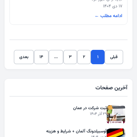
17 دی 1404
ادامه مطلب ←
قبلی
1
2
3
...
14
بعدی
آخرین صفحات
ثبت شرکت در عمان
29 آذر 1404
آوسبیلدونگ آلمان + شرایط و هزینه