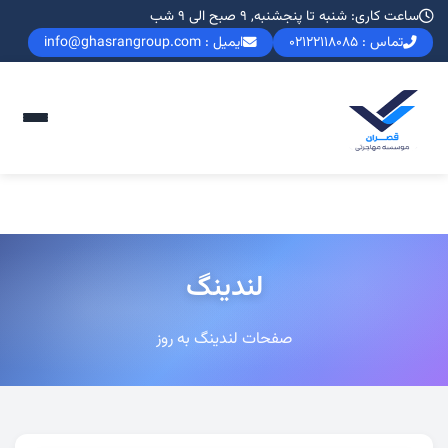
ساعت کاری: شنبه تا پنجشنبه, 9 صبح الی 9 شب
تماس : 02122118085
ایمیل : info@ghasrangroup.com
لندینگ
صفحات لندینگ به روز