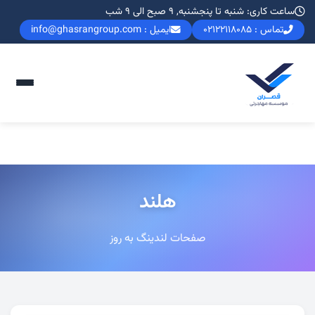
ساعت کاری: شنبه تا پنجشنبه, 9 صبح الی 9 شب
تماس : 02122118085
ایمیل : info@ghasrangroup.com
هلند
صفحات لندینگ به روز