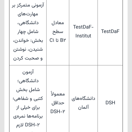
آزمونی متمرکز بر
مهارت‌های
معادل
دانشگاهی،
TestDaF-
TestDaF
سطح
شامل چهار
Institut
B2 تا C1
بخش: خواندن،
شنیدن، نوشتن
و صحبت کردن
آزمون
دانشگاهی؛
شامل بخش
معمولاً
دانشگاه‌های
کتبی و شفاهی؛
DSH
حداقل
آلمان
برای خیلی از
DSH-2
برنامه‌ها نمره‌ی
DSH-2 لازم