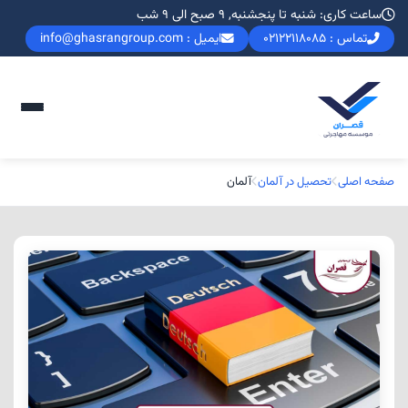
ساعت کاری: شنبه تا پنجشنبه, 9 صبح الی 9 شب
تماس : 02122118085
ایمیل : info@ghasrangroup.com
صفحه اصلی
تحصیل در آلمان
آلمان